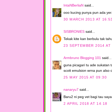
IntaNBerliaN
said...
ooo kucing punya pun ada yer.
30 MARCH 2013 AT 16:5
SISBRONIES
said...
Tekak kite kan berbulu tak ta
23 SEPTEMBER 2014 AT 
Armbruno Blogging 101
said...
guna picagari tu ade sukatan 
scott emulsion wrna pun also c
25 MAY 2015 AT 09:30
nanaryu7
said...
Baru2 ni peg vet bagi tau saya
2 APRIL 2018 AT 14:18