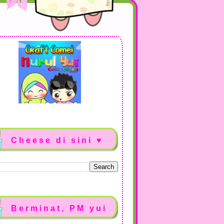
Cheese di sini ♥
Berminat, PM yui