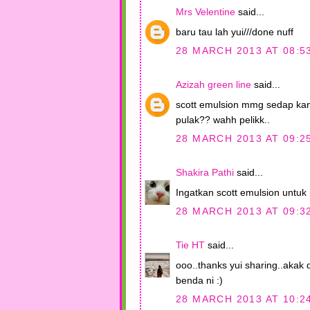
Mrs Velentine
said...
baru tau lah yui///done nuff
28 MARCH 2013 AT 08:5
Azizah green line
said...
scott emulsion mmg sedap kan.
pulak?? wahh pelikk..
28 MARCH 2013 AT 09:2
Shakira Pathi
said...
Ingatkan scott emulsion untuk
28 MARCH 2013 AT 09:3
Tie HT
said...
ooo..thanks yui sharing..akak
benda ni :)
28 MARCH 2013 AT 10:2