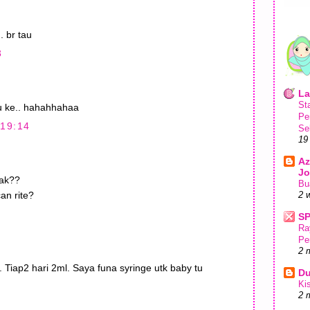
. br tau
3
La
St
hu ke.. hahahhahaa
Pe
19:14
Se
19
Az
Jo
tak??
Bu
an rite?
2 
S
Ra
Pe
2 
. Tiap2 hari 2ml. Saya funa syringe utk baby tu
Du
Ki
2 