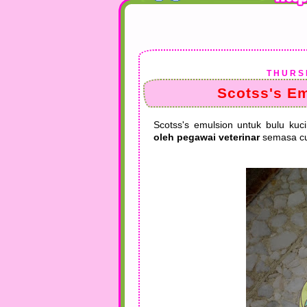
THURS
Scotss's Em
Scotss's emulsion untuk bulu kuci
oleh pegawai veterinar
semasa cu