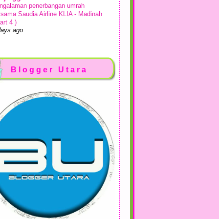
ngalaman penerbangan umrah
rsama Saudia Airline KLIA - Madinah
art 4 )
days ago
sah Si Dairy
kan Makan di Comma Bakes Desaru
ta Tinggi
Blogger Utara
week ago
Show All