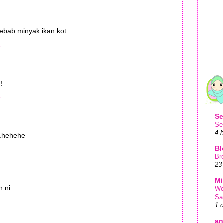
ebab minyak ikan kot.
2
 !
8
Se
Se
4 
...hehehe
Bl
8
Br
23
Mi
 ni...
Wo
Sa
0
1 
an