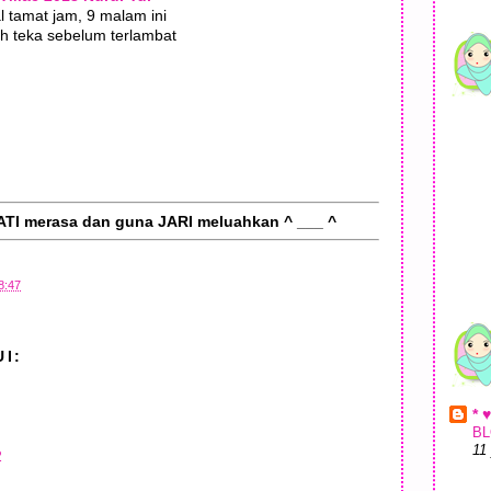
l tamat jam, 9 malam ini
h teka sebelum terlambat
ATI merasa dan guna JARI meluahkan ^ ___ ^
8:47
I:
* 
BL
11
2