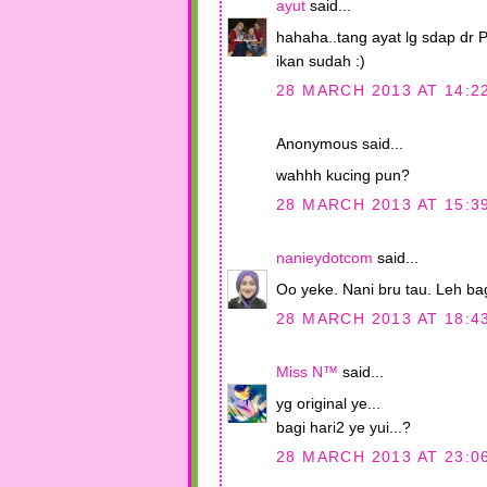
ayut
said...
hahaha..tang ayat lg sdap dr 
ikan sudah :)
28 MARCH 2013 AT 14:2
Anonymous said...
wahhh kucing pun?
28 MARCH 2013 AT 15:3
nanieydotcom
said...
Oo yeke. Nani bru tau. Leh bag
28 MARCH 2013 AT 18:4
Miss N™
said...
yg original ye...
bagi hari2 ye yui...?
28 MARCH 2013 AT 23:0