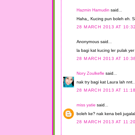
Hazmin Hamudin
said...
Haha,, Kucing pun boleh eh. S
28 MARCH 2013 AT 10:3
Anonymous said...
la bagi kat kucing ler pulak yer
28 MARCH 2013 AT 10:3
Nory Zoulkefle
said...
nak try bagi kat Laura lah nnt
28 MARCH 2013 AT 11:1
miss yatie
said...
boleh ke? nak kena beli jugalah
28 MARCH 2013 AT 11:2