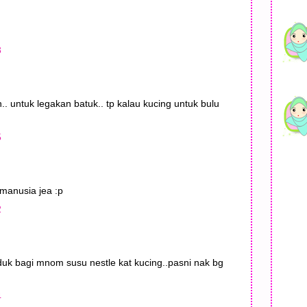
3
. untuk legakan batuk.. tp kalau kucing untuk bulu
5
 manusia jea :p
2
 duk bagi mnom susu nestle kat kucing..pasni nak bg
4