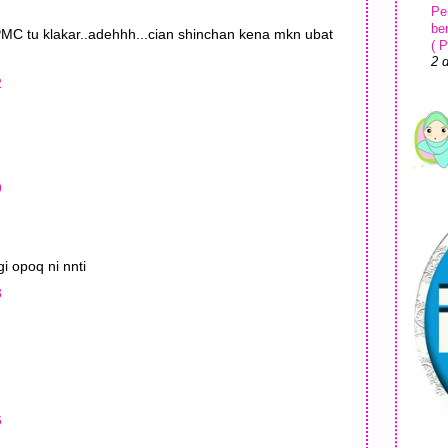
Pe
be
PMC tu klakar..adehhh...cian shinchan kena mkn ubat
( P
2 
2
Ki
Ma
Ko
1 
9
i opoq ni nnti
3
6