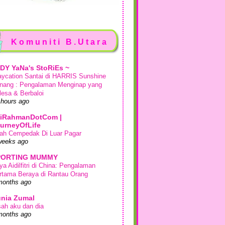
Komuniti B.Utara
DY YaNa's StoRiEs ~
aycation Santai di HARRIS Sunshine
nang : Pengalaman Menginap yang
lesa & Berbaloi
 hours ago
iRahmanDotCom |
urneyOfLife
ah Cempedak Di Luar Pagar
weeks ago
PORTING MUMMY
ya Aidilfitri di China: Pengalaman
rtama Beraya di Rantau Orang
months ago
nia Zumal
sah aku dan dia
months ago