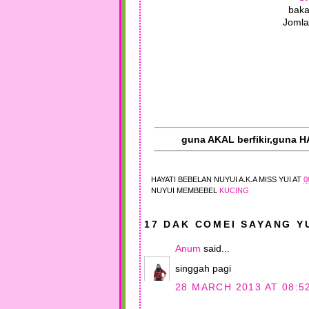
baka
Jomla
guna AKAL berfikir,guna H
HAYATI BEBELAN
NUYUI A.K.A MISS YUI
AT
0
NUYUI MEMBEBEL
KUCING
17 DAK COMEI SAYANG YU
Anum
said...
singgah pagi
28 MARCH 2013 AT 08:5