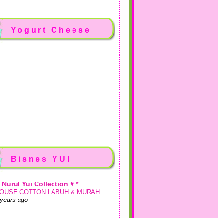
Yogurt Cheese
Bisnes YUI
♥ Nurul Yui Collection ♥ *
OUSE COTTON LABUH & MURAH
 years ago