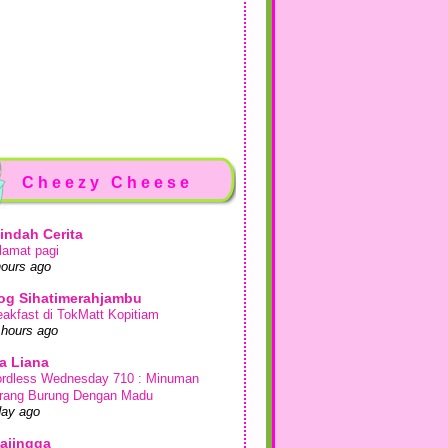
Cheezy Cheese
indah Cerita
lamat pagi
hours ago
og Sihatimerahjambu
eakfast di TokMatt Kopitiam
 hours ago
a Liana
rdless Wednesday 710 : Minuman
rang Burung Dengan Madu
day ago
ajingga