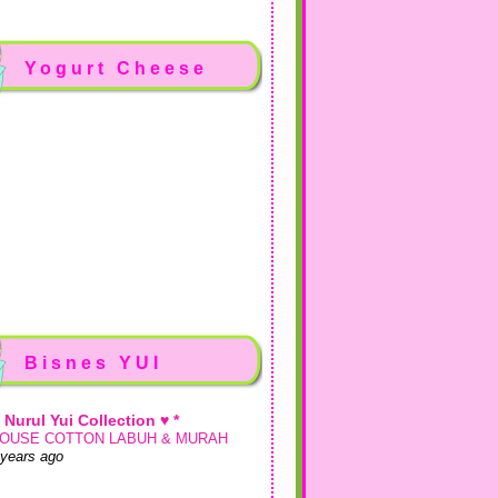
Yogurt Cheese
Bisnes YUI
♥ Nurul Yui Collection ♥ *
OUSE COTTON LABUH & MURAH
 years ago