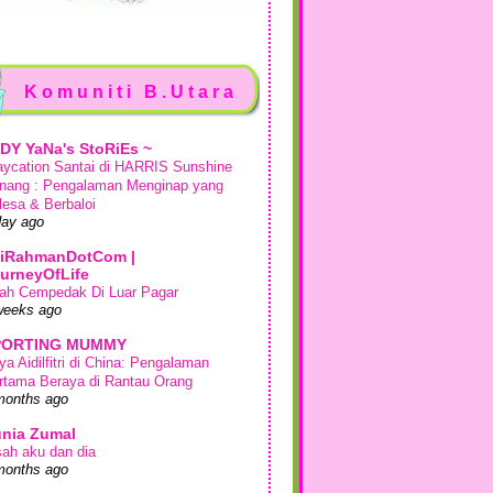
Komuniti B.Utara
DY YaNa's StoRiEs ~
aycation Santai di HARRIS Sunshine
nang : Pengalaman Menginap yang
lesa & Berbaloi
day ago
iRahmanDotCom |
urneyOfLife
ah Cempedak Di Luar Pagar
weeks ago
PORTING MUMMY
ya Aidilfitri di China: Pengalaman
rtama Beraya di Rantau Orang
months ago
nia Zumal
sah aku dan dia
months ago