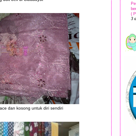
Pe
be
( P
3 
Ki
Ma
Ko
1 
ace dan kosong untuk diri sendiri