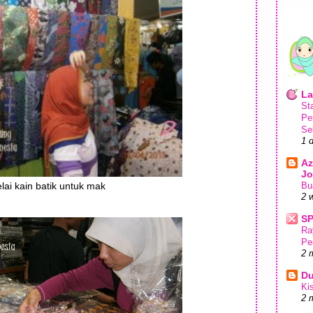
La
St
Pe
Se
1 
Az
Jo
lai kain batik untuk mak
Bu
2 
S
Ra
Pe
2 
Du
Ki
2 