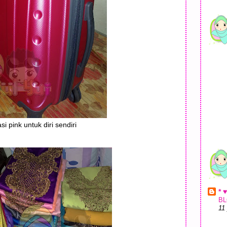
si pink untuk diri sendiri
* 
BL
11