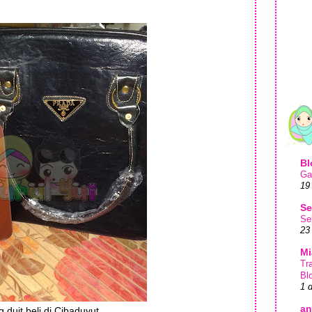
Bl
Ga
19
Se
Se
23
Mi
Tr
Bl
1 
an
 duit beli di Cibaduyut