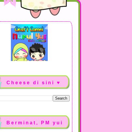
Cheese di sini ♥
Berminat, PM yui