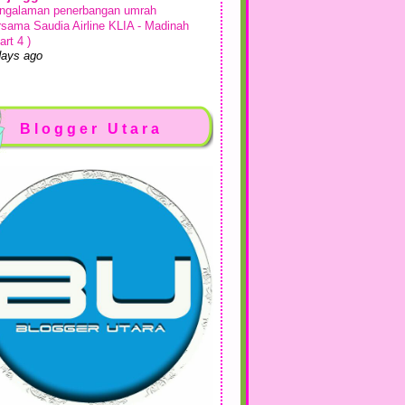
ngalaman penerbangan umrah
rsama Saudia Airline KLIA - Madinah
art 4 )
days ago
sah Si Dairy
kan Makan di Comma Bakes Desaru
ta Tinggi
Blogger Utara
week ago
Show All