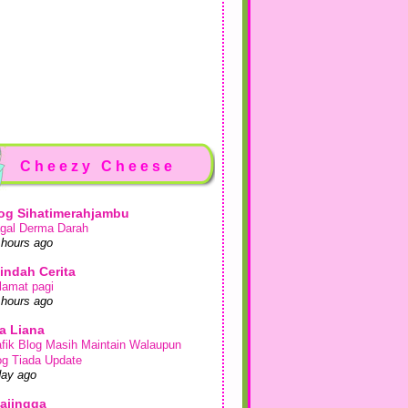
Cheezy Cheese
og Sihatimerahjambu
gal Derma Darah
 hours ago
indah Cerita
lamat pagi
 hours ago
a Liana
afik Blog Masih Maintain Walaupun
og Tiada Update
day ago
ajingga