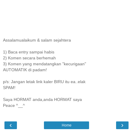
Assalamualaikum & salam sejahtera
1) Baca entry sampai habis
2) Komen secara berhemah
3) Komen yang mendatangkan "kecurigaan"
AUTOMATIK di padam!
p/s: Jangan letak link kaler BIRU itu ea..elak
SPAM!
Saya HORMAT anda,anda HORMAT saya
Peace ^__^
‹
›
Home