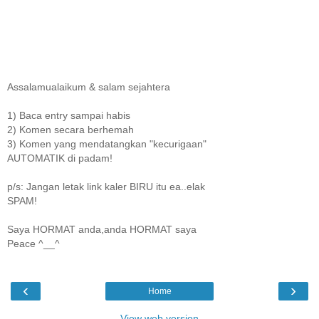
Assalamualaikum & salam sejahtera
1) Baca entry sampai habis
2) Komen secara berhemah
3) Komen yang mendatangkan "kecurigaan"
AUTOMATIK di padam!
p/s: Jangan letak link kaler BIRU itu ea..elak
SPAM!
Saya HORMAT anda,anda HORMAT saya
Peace ^__^
‹
›
Home
View web version